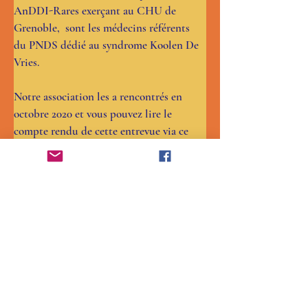
AnDDI-Rares exerçant au CHU de 
Grenoble,  sont les médecins référents 
du PNDS dédié au syndrome Koolen De 
Vries.
Notre association les a rencontrés en 
octobre 2020 et vous pouvez lire le 
compte rendu de cette entrevue via ce 
lien pour les familles adhérentes : 
https://www.koolendevriesfrance.org/cop
ie-de-et-si-on-parlait-de-nous
Nous les avions aussi invités lors du 
Regroupement 2021. Leurs interventions 
sont disponibles pour les familles 
adhérentes via ce lien : 
https://www.koolendevriesfrance.org/cop
ie-de-rencontres-4